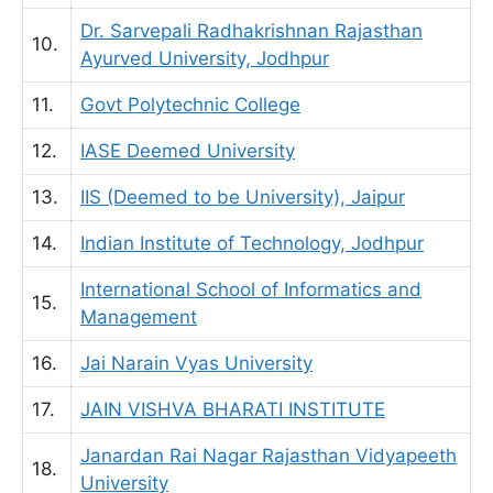
Dr. Sarvepali Radhakrishnan Rajasthan
10.
Ayurved University, Jodhpur
11.
Govt Polytechnic College
12.
IASE Deemed University
13.
IIS (Deemed to be University), Jaipur
14.
Indian Institute of Technology, Jodhpur
International School of Informatics and
15.
Management
16.
Jai Narain Vyas University
17.
JAIN VISHVA BHARATI INSTITUTE
Janardan Rai Nagar Rajasthan Vidyapeeth
18.
University