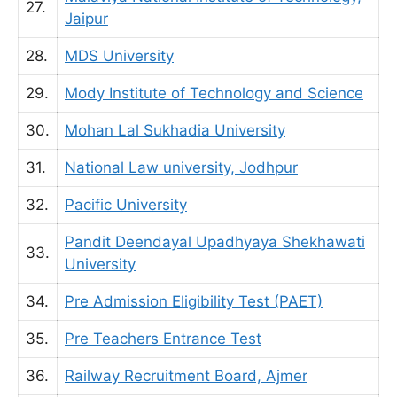
27.
Jaipur
28.
MDS University
29.
Mody Institute of Technology and Science
30.
Mohan Lal Sukhadia University
31.
National Law university, Jodhpur
32.
Pacific University
Pandit Deendayal Upadhyaya Shekhawati
33.
University
34.
Pre Admission Eligibility Test (PAET)
35.
Pre Teachers Entrance Test
36.
Railway Recruitment Board, Ajmer