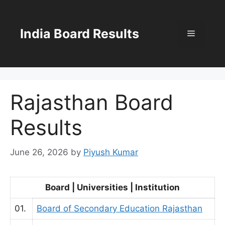
Skip
to
content
India Board Results
Menu
Rajasthan Board
Results
June 26, 2026
by
Piyush Kumar
Board | Universities | Institution
01.
Board of Secondary Education Rajasthan