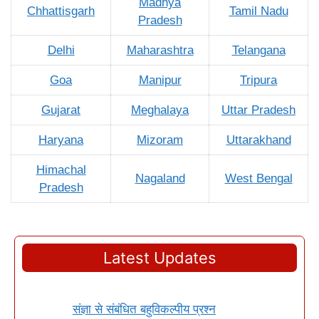
Madhya
Chhattisgarh
Tamil Nadu
Pradesh
Delhi
Maharashtra
Telangana
Goa
Manipur
Tripura
Gujarat
Meghalaya
Uttar Pradesh
Haryana
Mizoram
Uttarakhand
Himachal
Nagaland
West Bengal
Pradesh
Latest Updates
संज्ञा से संबंधित बहुविकल्पीय प्रश्न