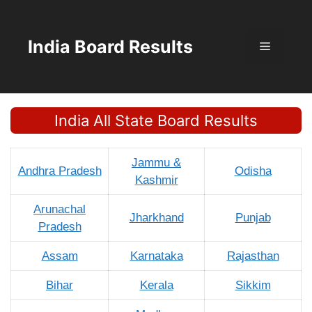
Skip
to
content
India Board Results
Menu
India All State Board Results
Jammu &
Andhra Pradesh
Odisha
Kashmir
Arunachal
Jharkhand
Punjab
Pradesh
Assam
Karnataka
Rajasthan
Bihar
Kerala
Sikkim