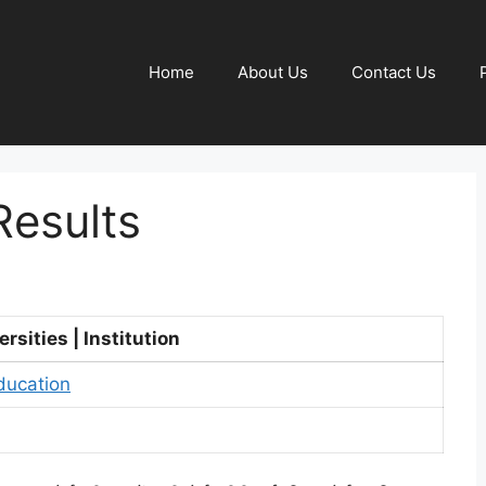
Home
About Us
Contact Us
Results
rsities | Institution
ducation