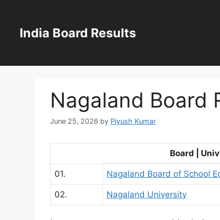
Skip
to
content
India Board Results
Nagaland Board 
June 25, 2026
by
Piyush Kumar
Board | Unive
01.
Nagaland Board of School E
02.
Nagaland University