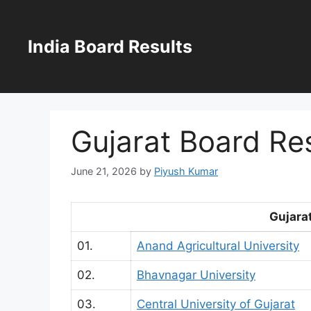
Skip
to
content
India Board Results
Gujarat Board Re
June 21, 2026
by
Piyush Kumar
Gujara
01.
Anand Agricultural University
02.
Bhavnagar University
03.
Central University of Gujarat