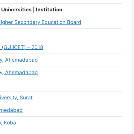
 Universities | Institution
Higher Secondary Education Board
t (GUJCET) – 2018
ity, Ahemadabad
ity, Ahemadabad
versity, Surat
Ahmedabad
y, Koba