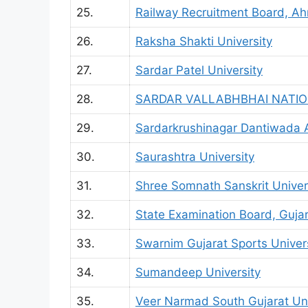
25.
Railway Recruitment Board, 
26.
Raksha Shakti University
27.
Sardar Patel University
28.
SARDAR VALLABHBHAI NATIO
29.
Sardarkrushinagar Dantiwada Ag
30.
Saurashtra University
31.
Shree Somnath Sanskrit Univer
32.
State Examination Board, Guja
33.
Swarnim Gujarat Sports Univer
34.
Sumandeep University
35.
Veer Narmad South Gujarat Uni