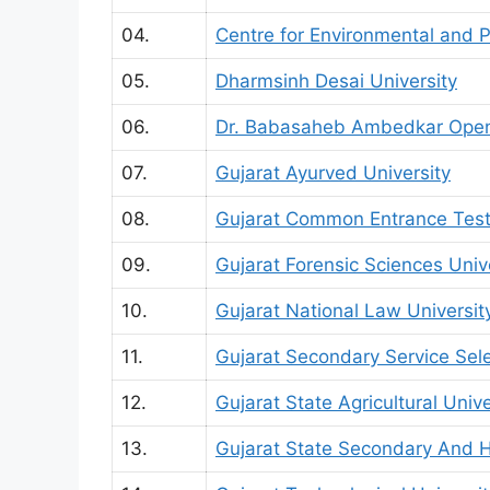
04.
Centre for Environmental and P
05.
Dharmsinh Desai University
06.
Dr. Babasaheb Ambedkar Open
07.
Gujarat Ayurved University
08.
Gujarat Common Entrance Tes
09.
Gujarat Forensic Sciences Univ
10.
Gujarat National Law Universit
11.
Gujarat Secondary Service Sel
12.
Gujarat State Agricultural Uni
13.
Gujarat State Secondary And H