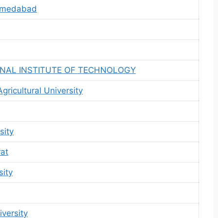
Ahmedabad
NAL INSTITUTE OF TECHNOLOGY
ricultural University
sity
rat
sity
versity