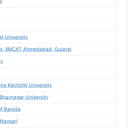
y
t University
nt, IIMCAT Ahmedabad, Gujarat
ty
rma Kachchh University
 Bhavnagar University
of Baroda
 Navsari