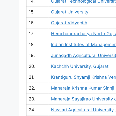
14.
Gujarat Technological Universit
15.
Gujarat University
16.
Gujarat Vidyapith
17.
Hemchandracharya North Gujra
18.
Indian Institutes of Manageme
19.
Junagadh Agricultural Universi
20.
Kachchh University, Gujarat
21.
Krantiguru Shyamji Krishna Ve
22.
Maharaja Krishna Kumar Sinhji
23.
Maharaja Sayajirao University 
24.
Navsari Agricultural University,