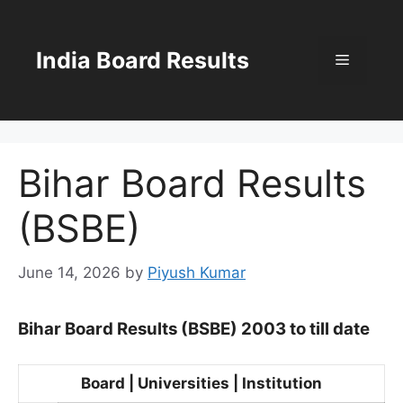
Skip
to
content
India Board Results
Menu
Bihar Board Results
(BSBE)
June 14, 2026
by
Piyush Kumar
Bihar Board Results (BSBE) 2003 to till date
Board | Universities | Institution