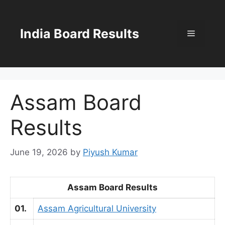
Skip
to
content
India Board Results
Menu
Assam Board
Results
June 19, 2026
by
Piyush Kumar
Assam Board Results
01.
Assam Agricultural University